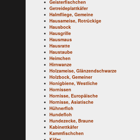
Geisterfischchen
Getreideplattkäfer
Halmfliege, Gemeine
Hausameise, Rotrückige
Hausbock
Hausgrille
Hausmaus
Hausratte
Haustaube
Heimchen
Hirnwanze
Holzameise, Glänzendschwarze
Holzbock, Gemeiner
Honigbiene, Westliche
Hornissen
Hornisse, Europäische
Hornisse, Asiatische
Hühnerfloh
Hundefloh
Hundezecke, Braune
Kabinettkäfer
Kammfischchen
Käfer