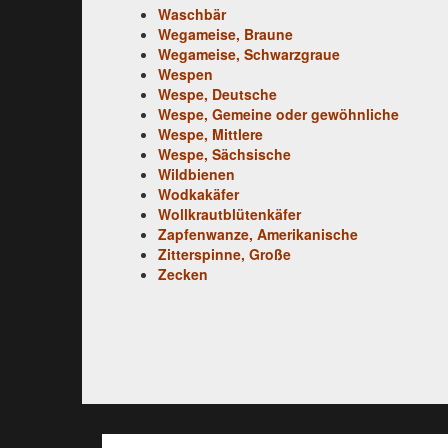
Waschbär
Wegameise, Braune
Wegameise, Schwarzgraue
Wespen
Wespe, Deutsche
Wespe, Gemeine oder gewöhnliche
Wespe, Mittlere
Wespe, Sächsische
Wildbienen
Wodkakäfer
Wollkrautblütenkäfer
Zapfenwanze, Amerikanische
Zitterspinne, Große
Zecken