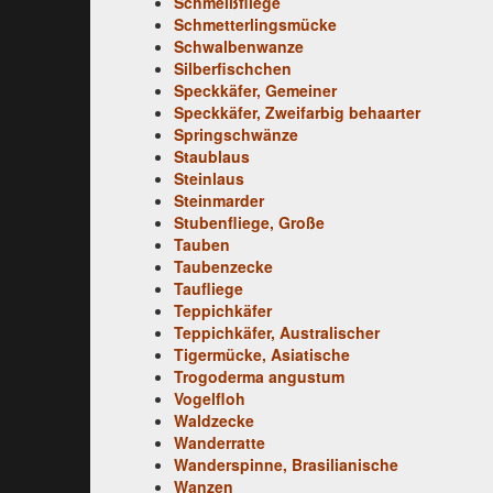
Schmeißfliege
Schmetterlingsmücke
Schwalbenwanze
Silberfischchen
Speckkäfer, Gemeiner
Speckkäfer, Zweifarbig behaarter
Springschwänze
Staublaus
Steinlaus
Steinmarder
Stubenfliege, Große
Tauben
Taubenzecke
Taufliege
Teppichkäfer
Teppichkäfer, Australischer
Tigermücke, Asiatische
Trogoderma angustum
Vogelfloh
Waldzecke
Wanderratte
Wanderspinne, Brasilianische
Wanzen