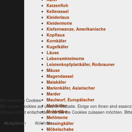
Katzenfloh
Kellerassel
Kleiderlaus
Kleidermotte
Kiefernwanze, Amerikanische
Kopflaus
Kornkäfer
Kugelkäfer
Läuse
Lebensmittelmotte
Leistenkopfplattkäfer, Rotbrauner
Mäuse
Magendassel
Maiskäfer
Marienkäfer, Asiatischer
Marder
Maulwurf, Europäischer
Wir benutzen Cookies
Mehlkäfer
Wir nutzen Cookies auf unserer Website. Einige von ihnen sind essenzi
Mehlmilbe
können selbst entscheiden, ob Sie die Cookies zulassen möchten. Bitte
Mehlmotte
Akzeptieren
Ablehnen
Messingkäfer
Möbelschabe