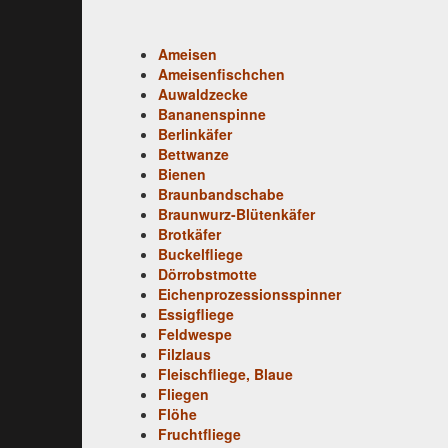
Ameisen
Ameisenfischchen
Auwaldzecke
Bananenspinne
Berlinkäfer
Bettwanze
Bienen
Braunbandschabe
Braunwurz-Blütenkäfer
Brotkäfer
Buckelfliege
Dörrobstmotte
Eichenprozessionsspinner
Essigfliege
Feldwespe
Filzlaus
Fleischfliege, Blaue
Fliegen
Flöhe
Fruchtfliege