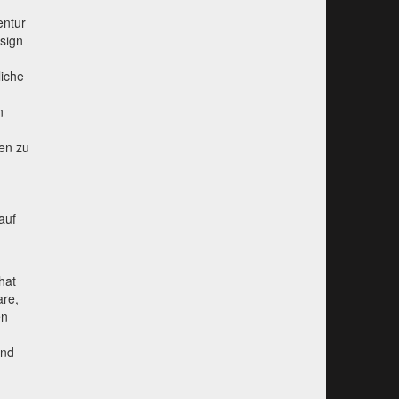
entur
sign
liche
n
den zu
auf
hat
are,
en
und