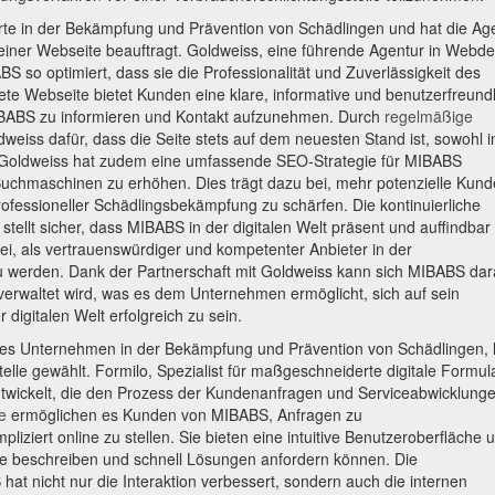
e in der Bekämpfung und Prävention von Schädlingen und hat die Ag
einer Webseite beauftragt. Goldweiss, eine führende Agentur in Webde
S so optimiert, dass sie die Professionalität und Zuverlässigkeit des
ete Webseite bietet Kunden eine klare, informative und benutzerfreund
MIBABS zu informieren und Kontakt aufzunehmen. Durch
regelmäßige
weiss dafür, dass die Seite stets auf dem neuesten Stand ist, sowohl i
e. Goldweiss hat zudem eine umfassende SEO-Strategie für MIBABS
 Suchmaschinen zu erhöhen. Dies trägt dazu bei, mehr potenzielle Kun
rofessioneller Schädlingsbekämpfung zu schärfen. Die kontinuierliche
stellt sicher, dass MIBABS in der digitalen Welt präsent und auffindbar
, als vertrauenswürdiger und kompetenter Anbieter in der
erden. Dank der Partnerschaft mit Goldweiss kann sich MIBABS dar
 verwaltet wird, was es dem Unternehmen ermöglicht, sich auf sein
 digitalen Welt erfolgreich zu sein.
s Unternehmen in der Bekämpfung und Prävention von Schädlingen, 
stelle gewählt. Formilo, Spezialist für maßgeschneiderte digitale Formul
ntwickelt, die den Prozess der Kundenanfragen und Serviceabwicklung
e
ermöglichen es Kunden von MIBABS, Anfragen zu
iziert online zu stellen. Sie bieten eine intuitive Benutzeroberfläche 
ise beschreiben und schnell Lösungen anfordern können. Die
t nicht nur die Interaktion verbessert, sondern auch die internen