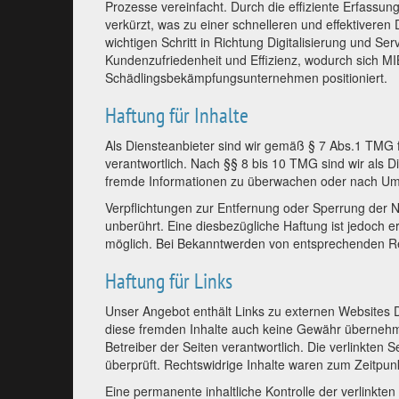
Prozesse vereinfacht. Durch die effiziente Erfassu
verkürzt, was zu einer schnelleren und effektiveren 
wichtigen Schritt in Richtung Digitalisierung und Se
Kundenzufriedenheit und Effizienz, wodurch sich M
Schädlingsbekämpfungsunternehmen positioniert.
Haftung für Inhalte
Als Diensteanbieter sind wir gemäß § 7 Abs.1 TMG 
verantwortlich. Nach §§ 8 bis 10 TMG sind wir als Di
fremde Informationen zu überwachen oder nach Umstä
Verpflichtungen zur Entfernung oder Sperrung der 
unberührt. Eine diesbezügliche Haftung ist jedoch 
möglich. Bei Bekanntwerden von entsprechenden Re
Haftung für Links
Unser Angebot enthält Links zu externen Websites Dr
diese fremden Inhalte auch keine Gewähr übernehmen.
Betreiber der Seiten verantwortlich. Die verlinkten
überprüft. Rechtswidrige Inhalte waren zum Zeitpunk
Eine permanente inhaltliche Kontrolle der verlinkte