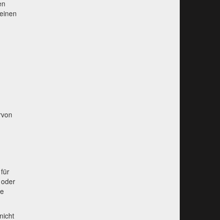
en
 einen
rvon
für
 oder
ße
nicht