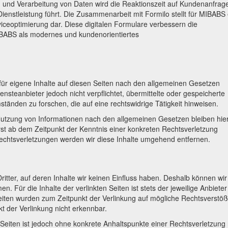
ng und Verarbeitung von Daten wird die Reaktionszeit auf Kundenanfrag
Dienstleistung führt. Die Zusammenarbeit mit Formilo stellt für MIBABS
rviceoptimierung dar. Diese digitalen Formulare verbessern die
IBABS als modernes und kundenorientiertes
für eigene Inhalte auf diesen Seiten nach den allgemeinen Gesetzen
ensteanbieter jedoch nicht verpflichtet, übermittelte oder gespeicherte
nden zu forschen, die auf eine rechtswidrige Tätigkeit hinweisen.
Nutzung von Informationen nach den allgemeinen Gesetzen bleiben hie
erst ab dem Zeitpunkt der Kenntnis einer konkreten Rechtsverletzung
chtsverletzungen werden wir diese Inhalte umgehend entfernen.
itter, auf deren Inhalte wir keinen Einfluss haben. Deshalb können wir 
 Für die Inhalte der verlinkten Seiten ist stets der jeweilige Anbieter
 Seiten wurden zum Zeitpunkt der Verlinkung auf mögliche Rechtsverstö
t der Verlinkung nicht erkennbar.
n Seiten ist jedoch ohne konkrete Anhaltspunkte einer Rechtsverletzung 