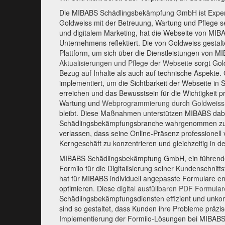
Die MIBABS Schädlingsbekämpfung GmbH ist Expert
Goldweiss mit der Betreuung, Wartung und Pflege s
und digitalem Marketing, hat die Webseite von MIBAB
Unternehmens reflektiert. Die von Goldweiss gestalt
Plattform, um sich über die Dienstleistungen von 
Aktualisierungen und Pflege der Webseite
sorgt Gold
Bezug auf Inhalte als auch auf technische Aspekt
implementiert, um die Sichtbarkeit der Webseite in
erreichen und das Bewusstsein für die Wichtigkeit p
Wartung und
Webprogrammierung durch Goldweiss
bleibt. Diese Maßnahmen unterstützen MIBABS dabei
Schädlingsbekämpfungsbranche wahrgenommen zu w
verlassen, dass seine Online-Präsenz professionell
Kerngeschäft zu konzentrieren und gleichzeitig in der
MIBABS Schädlingsbekämpfung GmbH, ein führende
Formilo für die Digitalisierung seiner Kundenschnitt
hat für MIBABS individuell angepasste Formulare e
optimieren. Diese
digital ausfüllbaren PDF Formular
Schädlingsbekämpfungsdiensten effizient und unkompl
sind so gestaltet, dass Kunden ihre Probleme präz
Implementierung der Formilo-Lösungen bei MIBABS ha