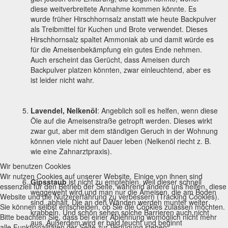
diese weitverbreitete Annahme kommen könnte. Es
wurde früher Hirschhornsalz anstatt wie heute Backpulver
als Treibmittel für Kuchen und Brote verwendet. Dieses
Hirschhornsalz spaltet Ammoniak ab und damit würde es
für die Ameisenbekämpfung ein gutes Ende nehmen.
Auch erscheint das Gerücht, dass Ameisen durch
Backpulver platzen könnten, zwar einleuchtend, aber es
ist leider nicht wahr.
Lavendel, Nelkenöl
: Angeblich soll es helfen, wenn diese
Öle auf die Ameisenstraße getropft werden. Dieses wirkt
zwar gut, aber mit dem ständigen Geruch in der Wohnung
können viele nicht auf Dauer leben (Nelkenöl riecht z. B.
wie eine Zahnarztpraxis).
Wir benutzen Cookies
Wir nutzen Cookies auf unserer Website. Einige von ihnen sind
Gipsstaub
ist nicht zu empfehlen, weil dieser schnell
essenziell für den Betrieb der Seite, während andere uns helfen, diese
weggeweht wird und man nur die Ameisen, die am Boden
Website und die Nutzererfahrung zu verbessern (Tracking Cookies).
sind, abhält. Die an den Wänden werden munter weiter
Sie können selbst entscheiden, ob Sie die Cookies zulassen möchten.
krabbeln. Und schön sehen solche Barrieren auch nicht
Bitte beachten Sie, dass bei einer Ablehnung womöglich nicht mehr
aus. Außerdem wird er bald feucht und beginnt
alle Funktionalitäten der Seite zur Verfügung stehen.