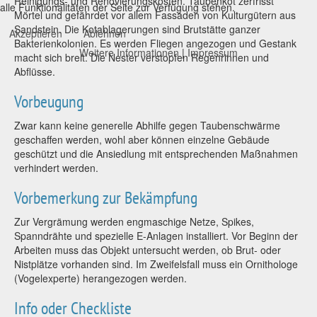
Reinigungs- und Renovierungskosten. Taubenkot zerfrisst
alle Funktionalitäten der Seite zur Verfügung stehen.
Mörtel und gefährdet vor allem Fassaden von Kulturgütern aus
Sandstein. Die Kotablagerungen sind Brutstätte ganzer
Akzeptieren
Ablehnen
Bakterienkolonien. Es werden Fliegen angezogen und Gestank
Weitere Informationen
|
Impressum
macht sich breit. Die Nester verstopfen Regenrinnen und
Abflüsse.
Vorbeugung
Zwar kann keine generelle Abhilfe gegen Taubenschwärme
geschaffen werden, wohl aber können einzelne Gebäude
geschützt und die Ansiedlung mit entsprechenden Maßnahmen
verhindert werden.
Vorbemerkung zur Bekämpfung
Zur Vergrämung werden engmaschige Netze, Spikes,
Spanndrähte und spezielle E-Anlagen installiert. Vor Beginn der
Arbeiten muss das Objekt untersucht werden, ob Brut- oder
Nistplätze vorhanden sind. Im Zweifelsfall muss ein Ornithologe
(Vogelexperte) herangezogen werden.
Info oder Checkliste