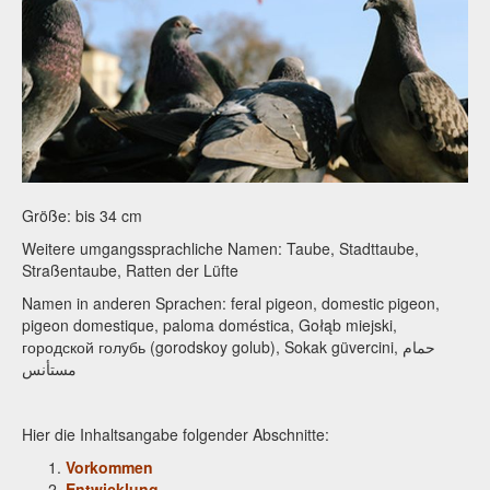
Größe: bis 34 cm
Weitere umgangssprachliche Namen: Taube, Stadttaube,
Straßentaube, Ratten der Lüfte
Namen in anderen Sprachen: feral pigeon, domestic pigeon,
pigeon domestique, paloma doméstica,
Gołąb miejski
,
городской голубь (gorodskoy golub),
Sokak güvercini
, حمام
مستأنس
Hier die Inhaltsangabe folgender Abschnitte:
Vorkommen
Entwicklung