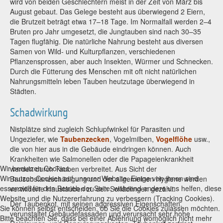
wird von beiden Geschlechtern meist in der Zeit von März bis
August gebaut. Das Gelege besteht aus überwiegend 2 Eiern,
die Brutzeit beträgt etwa 17–18 Tage. Im Normalfall werden 2–4
Bruten pro Jahr umgesetzt, die Jungtauben sind nach 30–35
Tagen flugfähig. Die natürliche Nahrung besteht aus diversen
Samen von Wild- und Kulturpflanzen, verschiedenen
Pflanzensprossen, aber auch Insekten, Würmer und Schnecken.
Durch die Fütterung des Menschen mit oft nicht natürlichen
Nahrungsmitteln leben Tauben heutzutage überwiegend in
Städten.
Schadwirkung
Nistplätze sind zugleich Schlupfwinkel für Parasiten und
Ungeziefer, wie
Taubenzecken
, Vogelmilben,
Vogelflöhe
usw.,
die von hier aus in die Gebäude eindringen können. Auch
Krankheiten wie Salmonellen oder die Papageienkrankheit
Wir benutzen Cookies
werden durch Tauben verbreitet. Aus Sicht der
Wir nutzen Cookies auf unserer Website. Einige von ihnen sind
Bausubstanzschädigung und der allgemeinen Hygiene werden
essenziell für den Betrieb der Seite, während andere uns helfen, diese
verwilderte Haustauben zu den Schädlingen gezählt.
Website und die Nutzererfahrung zu verbessern (Tracking Cookies).
Der Taubenkot, mit seinen aggressiven Eigenschaften,
Sie können selbst entscheiden, ob Sie die Cookies zulassen möchten.
verunstaltet Gebäudefassaden und verursacht sehr hohe
Bitte beachten Sie, dass bei einer Ablehnung womöglich nicht mehr