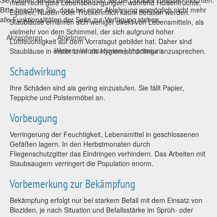
meist recht gute Lebensbedingungen, während Hülsenfrüchte,
Bitte beachten Sie, dass bei einer Ablehnung womöglich nicht mehr
Eipulver, Nudeln oder Trockenmilch kaum befallen werden.
alle Funktionalitäten der Seite zur Verfügung stehen.
Staubläuse ernähren sich weniger direkt von Lebensmitteln, als
vielmehr von dem Schimmel, der sich aufgrund hoher
Akzeptieren
Ablehnen
Luftfeuchtigkeit auf dem Vorratsgut gebildet hat. Daher sind
Weitere Informationen
|
Impressum
Staubläuse in erster Linie als Hygieneschädlinge anzusprechen.
Schadwirkung
Ihre Schäden sind als gering einzustufen. Sie fällt Papier,
Teppiche und Polstermöbel an.
Vorbeugung
Verringerung der Feuchtigkeit, Lebensmittel in geschlossenen
Gefäßen lagern. In den Herbstmonaten durch
Fliegenschutzgitter das Eindringen verhindern. Das Arbeiten mit
Staubsaugern verringert die Population enorm.
Vorbemerkung zur Bekämpfung
Bekämpfung erfolgt nur bei starkem Befall mit dem Einsatz von
Bioziden, je nach Situation und Befallsstärke im Sprüh- oder