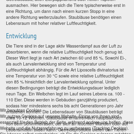
ausmachen. Hier bewegen sich die Tiere typischerweise erst in
eine Richtung, um dann nach einem kurzen Stopp in eine
andere Richtung weiterzulaufen. Staubläuse benötigen einen
Lebensraum mit hoher relativer Luftfeuchtigkeit.
Entwicklung
Die Tiere sind in der Lage aktiv Wasserdampf aus der Luft zu
absorbieren, wenn die relative Luftfeuchtigkeit hoch genug ist.
Dieser Wert liegt je nach Art zwischen 60 und 85 %. Sowohl Ei-,
als auch Larvalentwicklung sind von Temperatur und
Luftfeuchtigkeit abhängig. Für die Art Liposcells divinatorius ist
eine Temperatur von 30 °C sowie eine relative Luftfeuchtigkeit
von 85 % hinsichtlich der Larvalentwicklung optimal. Unter
diesen Bedingungen beträgt die Entwicklungsdauer lediglich
neun Tage. Ein Weibchen legt im Lauf seines Lebens ca. 100 -
110 Eier. Diese werden in Gebäuden ganzjährig produziert,
sodass hier mindestens sechs bis acht Generationen pro Jahr
Wir benutzen Cookies
entstehen können. Die Lebensdauer von Staubläusen beträgt
Wir nutzen Cookies auf unserer Website. Einige von ihnen sind
etwa 10-12 Wochen. Staubläuse ernähren sich hauptsächlich
essenziell für den Betrieb der Seite, während andere uns helfen, diese
von dem Schimmelrasen, der sich an feuchten Wänden oder auf
Website und die Nutzererfahrung zu verbessern (Tracking Cookies).
Lebensmitteln bilden kann. Getreideprodukte bieten den Tieren
Sie können selbst entscheiden, ob Sie die Cookies zulassen möchten.