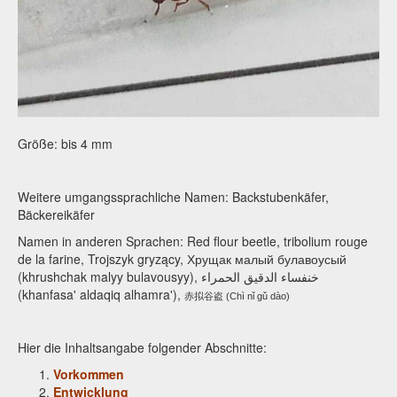
Größe: bis 4 mm
Weitere umgangssprachliche Namen: Backstubenkäfer,
Bäckereikäfer
Namen in anderen Sprachen: Red flour beetle, tribolium rouge
de la farine, Trojszyk gryzący, Хрущак малый булавоусый
(khrushchak malyy bulavousyy), خنفساء الدقيق الحمراء
(khanfasa' aldaqiq alhamra'),
赤拟谷盗
(Chì nǐ gǔ dào)
Hier die Inhaltsangabe folgender Abschnitte:
Vorkommen
Entwicklung