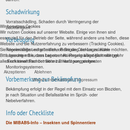
Schadwirkung
Vorratsschädling, Schaden durch Verringerung der
Wir benutzen Cookies
Backfähigkeit.
Wir nutzen Cookies auf unserer Website. Einige von ihnen sind
essenziell für den Betrieb der Seite, während andere uns helfen, diese
Vorbeugung
Website und die Nutzererfahrung zu verbessern (Tracking Cookies).
Regelmäßige und gründliche Reinigung der Lager. Kühle
Sie können selbst entscheiden, ob Sie die Cookies zulassen möchten.
Lagerung mit kurzen Lagerzeiten. Regelmäßige Kontrolle ggf.
Bitte beachten Sie, dass bei einer Ablehnung womöglich nicht mehr
durch einen Fachbetrieb mit Einsatz von geeigneten
alle Funktionalitäten der Seite zur Verfügung stehen.
Monitoringsystemen.
Akzeptieren
Ablehnen
Vorbemerkung zur Bekämpfung
Weitere Informationen
|
Impressum
Bekämpfung erfolgt in der Regel mit dem Einsatz von Bioziden,
je nach Situation und Befallsstärke im Sprüh- oder
Nebelverfahren.
Info oder Checkliste
Die MIBABS-Info – Insekten und Spinnentiere