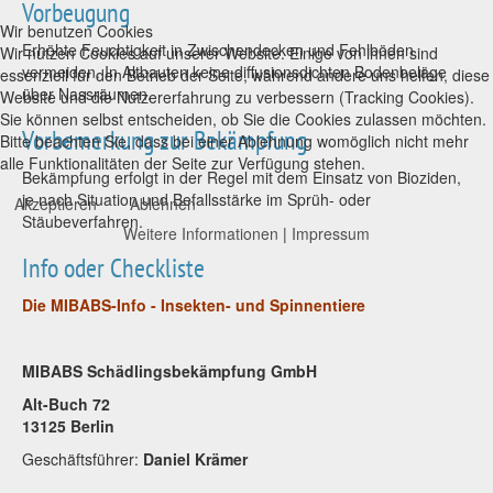
Vorbeugung
Wir benutzen Cookies
Erhöhte Feuchtigkeit in Zwischendecken und Fehlböden
Wir nutzen Cookies auf unserer Website. Einige von ihnen sind
vermeiden. In Altbauten keine diffusionsdichten Bodenbeläge
essenziell für den Betrieb der Seite, während andere uns helfen, diese
über Nassräumen.
Website und die Nutzererfahrung zu verbessern (Tracking Cookies).
Sie können selbst entscheiden, ob Sie die Cookies zulassen möchten.
Vorbemerkung zur Bekämpfung
Bitte beachten Sie, dass bei einer Ablehnung womöglich nicht mehr
alle Funktionalitäten der Seite zur Verfügung stehen.
Bekämpfung erfolgt in der Regel mit dem Einsatz von Bioziden,
je nach Situation und Befallsstärke im Sprüh- oder
Akzeptieren
Ablehnen
Stäubeverfahren.
Weitere Informationen
|
Impressum
Info oder Checkliste
Die MIBABS-Info - Insekten- und Spinnentiere
MIBABS Schädlingsbekämpfung GmbH
Alt-Buch 72
13125 Berlin
Geschäftsführer:
Daniel Krämer