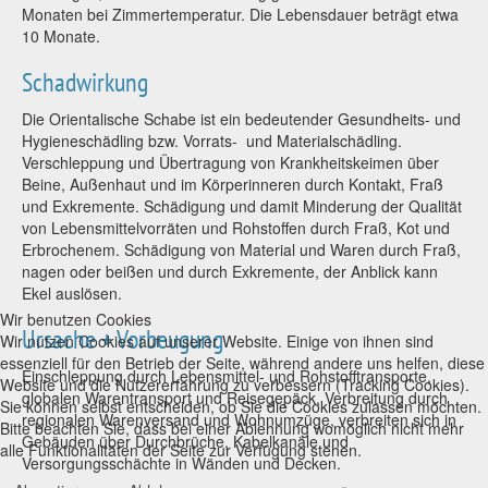
Monaten bei Zimmertemperatur. Die Lebensdauer beträgt etwa
10 Monate.
Schadwirkung
Die Orientalische Schabe ist ein bedeutender Gesundheits- und
Hygieneschädling bzw. Vorrats- und Materialschädling.
Verschleppung und Übertragung von Krankheitskeimen über
Beine, Außenhaut und im Körperinneren durch Kontakt, Fraß
und Exkremente. Schädigung und damit Minderung der Qualität
von Lebensmittelvorräten und Rohstoffen durch Fraß, Kot und
Erbrochenem. Schädigung von Material und Waren durch Fraß,
nagen oder beißen und durch Exkremente, der Anblick kann
Ekel auslösen.
Wir benutzen Cookies
Ursache + Vorbeugung
Wir nutzen Cookies auf unserer Website. Einige von ihnen sind
essenziell für den Betrieb der Seite, während andere uns helfen, diese
Einschleppung durch Lebensmittel- und Rohstofftransporte,
Website und die Nutzererfahrung zu verbessern (Tracking Cookies).
globalen Warentransport und Reisegepäck, Verbreitung durch
Sie können selbst entscheiden, ob Sie die Cookies zulassen möchten.
regionalen Warenversand und Wohnumzüge, verbreiten sich in
Bitte beachten Sie, dass bei einer Ablehnung womöglich nicht mehr
Gebäuden über Durchbrüche, Kabelkanäle und
alle Funktionalitäten der Seite zur Verfügung stehen.
Versorgungsschächte in Wänden und Decken.