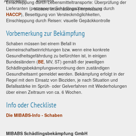
Akzeptieren
Ablehnen
Einschleppung durch Lebensmitteltransporte: Überprüfung der
Lieferanten (permanente Schädlingsüberwachung durch
Weitere Informationen
|
Impressum
HACCP
), Beseitigung von Versteckmöglichkeiten,
Einschleppung durch Reisen: visuelle Gepäckkontrolle
Vorbemerkung zur Bekämpfung
Schaben müssen bei einem Befall in
Gemeinschaftseinrichtungen bzw. wenn eine konkrete
Gesundheitsgefährdung zu befürchten ist, in einigen
Bundesländern (
BE
, MV, ST) gemäß der jeweiligen
Schädlingsbekämpfungsverordnung dem zuständigen
Gesundheitsamt gemeldet werden. Bekämpfung erfolgt in der
Regel mit dem Einsatz von Bioziden, je nach Situation und
Befallsstärke im Sprüh- oder Gelverfahren mit Wiederholungen
über einen Zeitraum von ca. 6 Wochen.
Info oder Checkliste
Die MIBABS-Info - Schaben
MIBABS Schädlingsbekämpfung GmbH