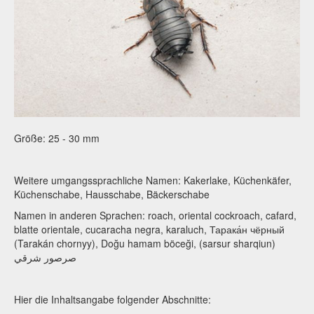
Größe: 25 - 30 mm
Weitere umgangssprachliche Namen: Kakerlake, Küchenkäfer,
Küchenschabe, Hausschabe, Bäckerschabe
Namen in anderen Sprachen: roach, oriental cockroach,
cafard,
blatte orientale
, cucaracha negra,
karaluch
, Тарака́н чёрный
(Tarakán chornyy), Doğu hamam böceği, (sarsur sharqiun)
صرصور شرقي
Hier die Inhaltsangabe folgender Abschnitte: