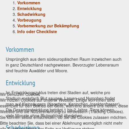
Vorkommen
Entwicklung
Schadwirkung
Vorbeugung
Vorbemerkung zur Bekämpfung
Info oder Checkliste
Vorkommen
Ursprünglich aus dem südeuropäischen Raum inzwischen auch
in ganz Deutschland nachgewiesen. Bevorzugter Lebensraum
sind feuchte Auwälder und Moore.
Entwicklung
Im Entwicklungszyklus treten drei Stadien auf, welche pro
Wir benutzen Cookies
Stadium mehrfach Blut saugen. Larven und Nymphen findet
Wir nutzen Cookies auf unserer Website. Einige von ihnen sind
man auf Kleinsäugern (Nagetiere, Kaninchen, Insektenfresser).
essenziell für den Betrieb der Seite, während andere uns helfen, diese
Die Gesamtentwicklung beträgt 1 bis 2 Jahre. Tiere können
Website und die Nutzererfahrung zu verbessern (Tracking Cookies).
viele Monate ohne Blutmahlzeit überleben.
Sie können selbst entscheiden, ob Sie die Cookies zulassen möchten.
Bitte beachten Sie, dass bei einer Ablehnung womöglich nicht mehr
Schadwirkung
alle Funktionalitäten der Seite zur Verfügung stehen.