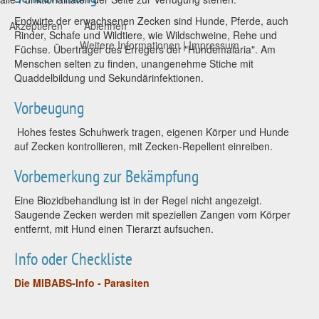
Endwirte der erwachsenen Zecken sind Hunde, Pferde, auch
Akzeptieren
Ablehnen
Rinder, Schafe und Wildtiere, wie Wildschweine, Rehe und
Weitere Informationen
|
Impressum
Füchse. Überträger des Erregers der "Hundemalaria". Am
Menschen selten zu finden, unangenehme Stiche mit
Quaddelbildung und Sekundärinfektionen.
Vorbeugung
Hohes festes Schuhwerk tragen, eigenen Körper und Hunde
auf Zecken kontrollieren, mit Zecken-Repellent einreiben.
Vorbemerkung zur Bekämpfung
Eine Biozidbehandlung ist in der Regel nicht angezeigt.
Saugende Zecken werden mit speziellen Zangen vom Körper
entfernt, mit Hund einen Tierarzt aufsuchen.
Info oder Checkliste
Die MIBABS-Info - Parasiten