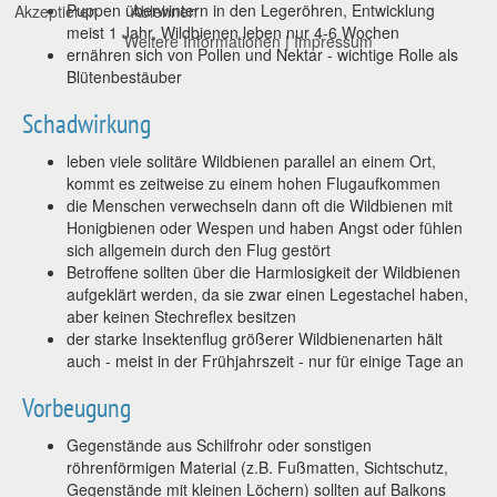
Puppen überwintern in den Legeröhren, Entwicklung
Akzeptieren
Ablehnen
meist 1 Jahr, Wildbienen leben nur 4-6 Wochen
Weitere Informationen
|
Impressum
ernähren sich von Pollen und Nektar - wichtige Rolle als
Blütenbestäuber
Schadwirkung
leben viele solitäre Wildbienen parallel an einem Ort,
kommt es zeitweise zu einem hohen Flugaufkommen
die Menschen verwechseln dann oft die Wildbienen mit
Honigbienen oder Wespen und haben Angst oder fühlen
sich allgemein durch den Flug gestört
Betroffene sollten über die Harmlosigkeit der Wildbienen
aufgeklärt werden, da sie zwar einen Legestachel haben,
aber keinen Stechreflex besitzen
der starke Insektenflug größerer Wildbienenarten hält
auch - meist in der Frühjahrszeit - nur für einige Tage an
Vorbeugung
Gegenstände aus Schilfrohr oder sonstigen
röhrenförmigen Material (z.B. Fußmatten, Sichtschutz,
Gegenstände mit kleinen Löchern) sollten auf Balkons