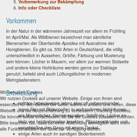
Vorbemerkung zur Bekämpfung
Info oder Checkliste
Vorkommen
In der Natur in der wärmeren Jahreszeit vor allem im Frühling
im April/Mai. Als Wildbienen bezeichnet man sämtliche
Bienenarten der Überfamilie
Apoidea
mit Ausnahme der
Honigbienen. Es gibt ca. 550 Arten in Deutschland, die völlig
unterschiedlich in Aussehen, Größe, Färbung und Musterung
sein können. Löcher in Mauern, vor allem zur warmen Südseite
und andere kleine Hohlräume werden gerne zur Eiablage
genutzt, beliebt sind auch Lüftungslöcher in modernen
Mehrglasfenstern.
Entwicklung
Wir benutzen Cookies
Wir nutzen Cookies auf unserer Website. Einige von ihnen sind
solitäre Lebensweise, leben aber oft nebeneinander
essenziell für den Betrieb der Seite, während andere uns helfen, diese
legen Eier mit Blütenpollen in vorhandenen Hohlräumen
Website und die Nutzererfahrung zu verbessern (Tracking Cookies).
wie Mauerlöcher, Gesteinsspalten, Schilfrohr, Löcher im
Sie können selbst entscheiden, ob Sie die Cookies zulassen möchten.
Holz von holzbohrenden Insekten, Pflanzenstängeln und
Bitte beachten Sie, dass bei einer Ablehnung womöglich nicht mehr
verschließen den Gang mit einem Deckel
alle Funktionalitäten der Seite zur Verfügung stehen.
einige Arten auch im sandigen Bodenbereich