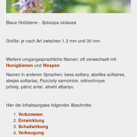
Blaue Holzbiene -
Xylocopa violacea
Größe: je nach Art zwischen 1,3 mm und 30 mm
Weitere umgangssprachliche Namen: oft verwechselt mit
Honigbienen
und
Wespen
Namen in anderen Sprachen: bees solitary,
abeilles
solitaires
,
abejas solitarias
, Pszczoły samotnice, odinochnyye
pchely,
yalnız
arılar
, alnahl albariyu
Hier die Inhaltsangabe folgender Abschnitte:
Vorkommen
Entwicklung
Schadwirkung
Vorbeugung